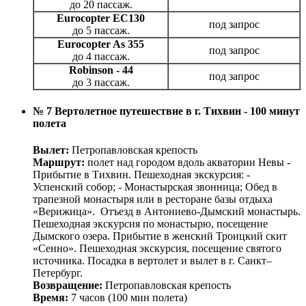
до 20 пассаж.
Eurocopter EC130
под запрос
до 5 пассаж.
Eurocopter As 355
под запрос
до 4 пассаж.
Robinson - 44
под запрос
до 3 пассаж.
№ 7 Вертолетное путешествие в г. Тихвин - 100 минут
полета
Вылет:
Петропавловская крепость
Маршрут:
полет над городом вдоль акватории Невы -
Прибытие в Тихвин. Пешеходная экскурсия: -
Успенский собор; - Монастырская звонница; Обед в
трапезной монастыря или в ресторане базы отдыха
«Верижица». Отъезд в Антониево-Дымский монастырь.
Пешеходная экскурсия по монастырю, посещение
Дымского озера. Прибытие в женский Троицкий скит
«Сенно». Пешеходная экскурсия, посещение святого
источника. Посадка в вертолет и вылет в г. Санкт–
Петербург.
Возвращение:
Петропавловская крепость
Время:
7 часов (100 мин полета)