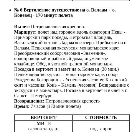
№ 6 Вертолетное путешествие на о. Валаам + о.
Коневец - 170 минут полета
Вылет:
Петропавловская крепость
Маршрут:
полет над городом вдоль акватории Невы -
Приморский парк победы, Петровская площадь,
Васильевский остров. Ладожское озеро. Прибытие на о.
Валаам. Пешеходная экскурсия: монастырское каре;
Преображенский собор; часовня «Знамения»,
водопроводный и работный дома; игуменское
кладбище. Обед в уютной трапезной монастыря.
Посадка в вертолет и вылет на о. Коневец (30 мин.)
Пешеходная экскурсия: - монастырское каре, собор
Рождества Богородицы - Успенская часовня; Казанский
скит и часовня; Конь – Камень (часовня). Возвращение с
экскурсии в монастырь. Посадка в вертолет и вылет в г.
Санкт – Петербург.
Возвращение:
Петропавловская крепость
Время:
7 часов (170 мин полета)
ВЕРТОЛЕТ
СТОИМОСТЬ
МИ - 8
салон-стандарт
под запрос