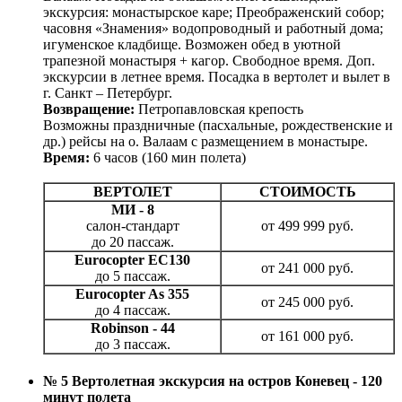
экскурсия: монастырское каре; Преображенский собор;
часовня «Знамения» водопроводный и работный дома;
игуменское кладбище. Возможен обед в уютной
трапезной монастыря + кагор. Свободное время. Доп.
экскурсии в летнее время. Посадка в вертолет и вылет в
г. Санкт – Петербург.
Возвращение:
Петропавловская крепость
Возможны праздничные (пасхальные, рождественские и
др.) рейсы на о. Валаам с размещением в монастыре.
Время:
6 часов (160 мин полета)
ВЕРТОЛЕТ
СТОИМОСТЬ
МИ - 8
салон-стандарт
от 499 999 руб.
до 20 пассаж.
Eurocopter EC130
от 241 000 руб.
до 5 пассаж.
Eurocopter As 355
от 245 000 руб.
до 4 пассаж.
Robinson - 44
от 161 000 руб.
до 3 пассаж.
№ 5 Вертолетная экскурсия на остров Коневец - 120
минут полета