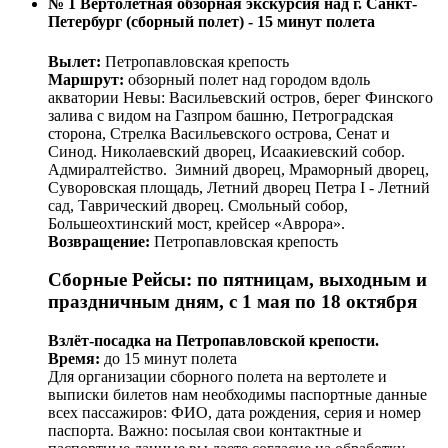
№ 1 Вертолетная обзорная экскурсия над г. Санкт-
Петербург (сборный полет) - 15 минут полета
Вылет:
Петропавловская крепость
Маршрут:
обзорный полет над городом вдоль
акватории Невы: Васильевский остров, берег Финского
залива с видом на Газпром башню, Петроградская
сторона, Стрелка Васильевского острова, Сенат и
Синод. Николаевский дворец, Исаакиевский собор.
Адмиралтейство. Зимний дворец, Мраморный дворец,
Суворовская площадь, Летний дворец Петра I - Летний
сад, Таврический дворец. Смольный собор,
Большеохтинский мост, крейсер «Аврора».
Возвращение:
Петропавловская крепость
Сборные Рейсы: по пятницам, выходным и
праздничным дням, с 1 мая по 18 октября
Взлёт-посадка на Петропавловской крепости.
Время:
до 15 минут полета
Для организации сборного полета на вертолете и
выписки билетов нам необходимы паспортные данные
всех пассажиров: ФИО, дата рождения, серия и номер
паспорта. Важно: посылая свои контактные и