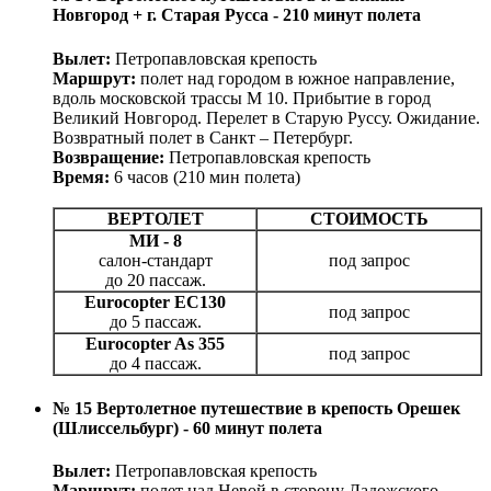
Новгород + г. Старая Русса - 210 минут полета
Вылет:
Петропавловская крепость
Маршрут:
полет над городом в южное направление,
вдоль московской трассы М 10. Прибытие в город
Великий Новгород. Перелет в Старую Руссу. Ожидание.
Возвратный полет в Санкт – Петербург.
Возвращение:
Петропавловская крепость
Время:
6 часов (210 мин полета)
ВЕРТОЛЕТ
СТОИМОСТЬ
МИ - 8
салон-стандарт
под запрос
до 20 пассаж.
Eurocopter EC130
под запрос
до 5 пассаж.
Eurocopter As 355
под запрос
до 4 пассаж.
№ 15 Вертолетное путешествие в крепость Орешек
(Шлиссельбург) - 60 минут полета
Вылет:
Петропавловская крепость
Маршрут:
полет над Невой в сторону Ладожского