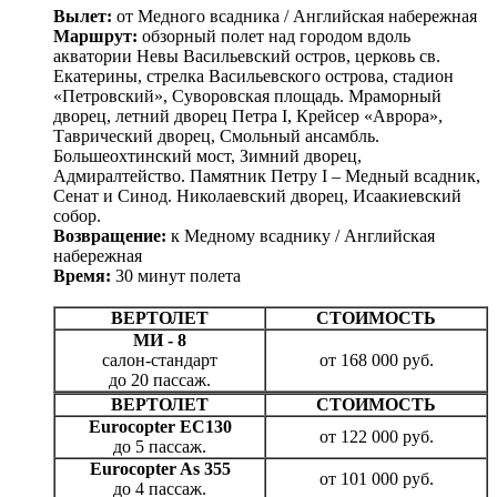
Вылет:
от Медного всадника / Английская набережная
Маршрут:
обзорный полет над городом вдоль
акватории Невы Васильевский остров, церковь св.
Екатерины, стрелка Васильевского острова, стадион
«Петровский», Суворовская площадь. Мраморный
дворец, летний дворец Петра I, Крейсер «Аврора»,
Таврический дворец, Смольный ансамбль.
Большеохтинский мост, Зимний дворец,
Адмиралтейство. Памятник Петру I – Медный всадник,
Сенат и Синод. Николаевский дворец, Исаакиевский
собор.
Возвращение:
к Медному всаднику / Английская
набережная
Время:
30 минут полета
ВЕРТОЛЕТ
СТОИМОСТЬ
МИ - 8
салон-стандарт
от 168 000 руб.
до 20 пассаж.
ВЕРТОЛЕТ
СТОИМОСТЬ
Eurocopter EC130
от 122 000 руб.
до 5 пассаж.
Eurocopter As 355
от 101 000 руб.
до 4 пассаж.