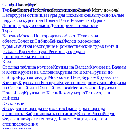
Санкт-Петербург
Здравствуйте!
Туры в Санкт-Петербург
Выбираете себе увлекательную поездку? Могу помочь!
Экскурсии в Санкт-
Петербурге
Гостиницы
Туры для школьников
Выпускной
Алые
паруса
Экскурсии на Новый Год и Рождество
Туры в
Ленинградскую область
Достопримечательности
Туры
Карелия
Москва
Новгородская область
Псковская
область
Соловки
Сибирь
Байкал
Железнодорожные
туры
Камчатка
Новогодние и рождественские туры
Охота и
рыбалка
Крым
Все туры
Регионы, города и
достопримечательности
Круизы
Сводная таблица круизов
Круизы на Валаам
Круизы на Валаам
и Кижи
Круизы на Соловки
Круизы по Волге
Круизы по
Сибири
Круизы между Москвой и Петербургом
Круизы по
Байкалу
Круизы по Беларуси
Круизы по Черному морю
Круизы
на Северный или Южный полюса
Места стоянок
Круизы на
Новый год
Круизы по Каспийскому морю
Теплоходы и
лайнеры
Эксклюзив
Экскурсии и аренда вертолетов
Трансферы и аренда
транспорта
Забронировать гостиницу
Виза в Российскую
Федерацию
Фрахт теплохода
Билеты
Акции, скидки и
спецпредложения