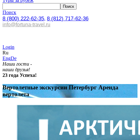
Туры за рубеж
Поиск
8 (800) 222-62-35,
8 (812) 717-62-36
info@fortuna-travel.ru
Login
Ru
Eng
De
Наши гости -
наши друзья!
23 года Успеха!
Вертолетные экскурсии Петербург Аренда
вертолета