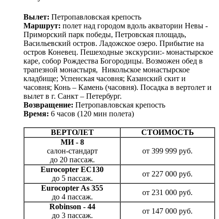
Вылет:
Петропавловская крепость
Маршрут:
полет над городом вдоль акватории Невы -
Приморский парк победы, Петровская площадь,
Васильевский остров. Ладожское озеро. Прибытие на
остров Коневец. Пешеходные экскурсии:- монастырское
каре, собор Рождества Богородицы. Возможен обед в
трапезной монастыря, Никольское монастырское
кладбище; Успенская часовня; Казанский скит и
часовня; Конь – Камень (часовня). Посадка в вертолет и
вылет в г. Санкт – Петербург.
Возвращение:
Петропавловская крепость
Время:
6 часов (120 мин полета)
ВЕРТОЛЕТ
СТОИМОСТЬ
МИ - 8
салон-стандарт
от 399 999 руб.
до 20 пассаж.
Eurocopter EC130
от 227 000 руб.
до 5 пассаж.
Eurocopter As 355
от 231 000 руб.
до 4 пассаж.
Robinson - 44
от 147 000 руб.
до 3 пассаж.