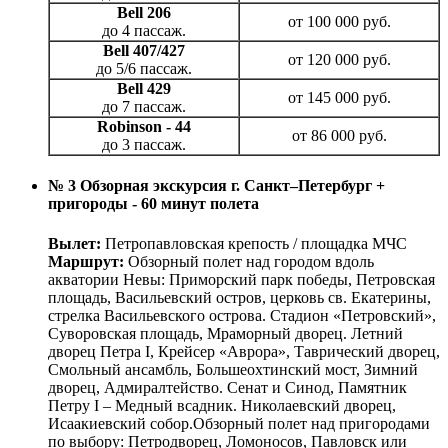
Bell 206
от 100 000 руб.
до 4 пассаж.
Bell 407/427
от 120 000 руб.
до 5/6 пассаж.
Bell 429
от 145 000 руб.
до 7 пассаж.
Robinson - 44
от 86 000 руб.
до 3 пассаж.
№ 3 Обзорная экскурсия г. Санкт–Петербург +
пригороды - 60 минут полета
Вылет:
Петропавловская крепость / площадка МЧС
Маршрут:
Обзорный полет над городом вдоль
акватории Невы: Приморский парк победы, Петровская
площадь, Васильевский остров, церковь св. Екатерины,
стрелка Васильевского острова. Стадион «Петровский»,
Суворовская площадь, Мраморный дворец. Летний
дворец Петра I, Крейсер «Аврора», Таврический дворец,
Смольный ансамбль, Большеохтинский мост, Зимний
дворец, Адмиралтейство. Сенат и Синод, Памятник
Петру I – Медный всадник. Николаевский дворец,
Исаакиевский собор.
Обзорный полет над пригородами
по выбору: Петродворец, Ломоносов, Павловск или