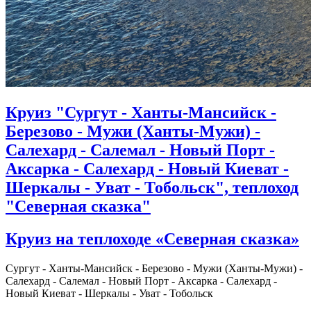
Круиз "Сургут - Ханты-Мансийск -
Березово - Мужи (Ханты-Мужи) -
Салехард - Салемал - Новый Порт -
Аксарка - Салехард - Новый Киеват -
Шеркалы - Уват - Тобольск", теплоход
"Северная сказка"
Круиз на теплоходе «Северная сказка»
Сургут - Ханты-Мансийск - Березово - Мужи (Ханты-Мужи) -
Салехард - Салемал - Новый Порт - Аксарка - Салехард -
Новый Киеват - Шеркалы - Уват - Тобольск