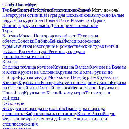
Санкт-Петербург
Здравствуйте!
Туры в Санкт-Петербург
Выбираете себе увлекательную поездку? Могу помочь!
Экскурсии в Санкт-
Петербурге
Гостиницы
Туры для школьников
Выпускной
Алые
паруса
Экскурсии на Новый Год и Рождество
Туры в
Ленинградскую область
Достопримечательности
Туры
Карелия
Москва
Новгородская область
Псковская
область
Соловки
Сибирь
Байкал
Железнодорожные
туры
Камчатка
Новогодние и рождественские туры
Охота и
рыбалка
Крым
Все туры
Регионы, города и
достопримечательности
Круизы
Сводная таблица круизов
Круизы на Валаам
Круизы на Валаам
и Кижи
Круизы на Соловки
Круизы по Волге
Круизы по
Сибири
Круизы между Москвой и Петербургом
Круизы по
Байкалу
Круизы по Беларуси
Круизы по Черному морю
Круизы
на Северный или Южный полюса
Места стоянок
Круизы на
Новый год
Круизы по Каспийскому морю
Теплоходы и
лайнеры
Эксклюзив
Экскурсии и аренда вертолетов
Трансферы и аренда
транспорта
Забронировать гостиницу
Виза в Российскую
Федерацию
Фрахт теплохода
Билеты
Акции, скидки и
спецпредложения