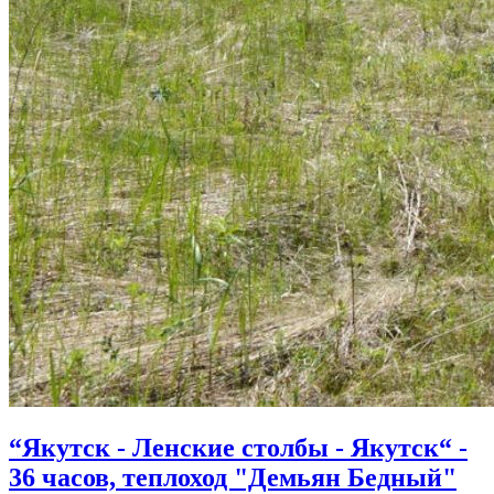
“Якутск - Ленские столбы - Якутск“ -
36 часов, теплоход "Демьян Бедный"