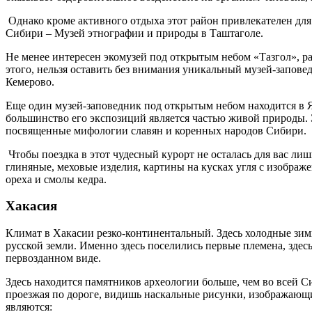
Однако кроме активного отдыха этот район привлекателен для
Сибири – Музей этнографии и природы в Таштаголе.
Не менее интересен экомузей под открытым небом «Тазгол», р
этого, нельзя оставить без внимания уникальный музей-запов
Кемерово.
Еще один музей-заповедник под открытым небом находится в Я
большинство его экспозиций является частью живой природы.
посвященные мифологии славян и коренных народов Сибири.
Чтобы поездка в этот чудесный курорт не осталась для вас л
глиняные, меховые изделия, картины на кусках угля с изображ
ореха и смолы кедра.
Хакасия
Климат в Хакасии резко-континентальный. Здесь холодные зимы
русской земли. Именно здесь поселились первые племена, зде
первозданном виде.
Здесь находится памятников археологии больше, чем во всей С
проезжая по дороге, видишь наскальные рисунки, изображающ
являются: