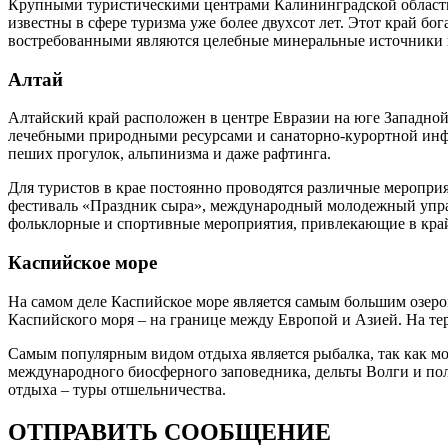
Крупными туристическими центрами Калининградской области 
известны в сфере туризма уже более двухсот лет. Этот край 
востребованными являются целебные минеральные источники и
Алтай
Алтайский край расположен в центре Евразии на юге Западной
лечебными природными ресурсами и санаторно-курортной инфра
пеших прогулок, альпинизма и даже рафтинга.
Для туристов в крае постоянно проводятся различные меропр
фестиваль «Праздник сыра», международный молодежный управ
фольклорные и спортивные мероприятия, привлекающие в край 
Каспийское море
На самом деле Каспийское море является самым большим озером
Каспийского моря – на границе между Европой и Азией. На те
Самым популярным видом отдыха является рыбалка, так как мо
международного биосферного заповедника, дельты Волги и поле
отдыха – туры отшельничества.
ОТПРАВИТЬ СООБЩЕНИЕ