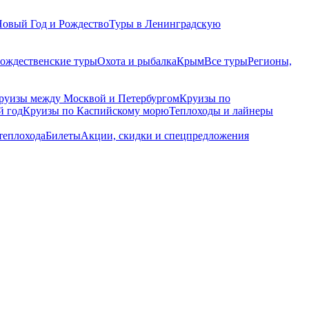
Новый Год и Рождество
Туры в Ленинградскую
рождественские туры
Охота и рыбалка
Крым
Все туры
Регионы,
руизы между Москвой и Петербургом
Круизы по
й год
Круизы по Каспийскому морю
Теплоходы и лайнеры
теплохода
Билеты
Акции, скидки и спецпредложения