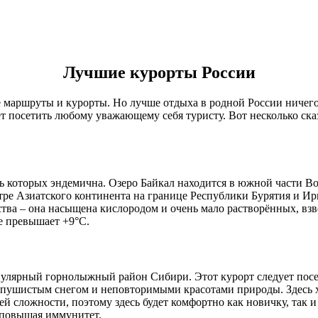
Лучшие курорты России
аршруты и курорты. Но лучше отдыха в родной России ничего бы
ует посетить любому уважающему себя туристу. Вот несколько ск
асть которых эндемична. Озеро Байкал находится в южной части 
нтре Азиатского континента на границе Республики Бурятия и И
ства – она насыщена кислородом и очень мало растворённых, в
не превышает +9°C.
улярный горнолыжный район Сибири. Этот курорт следует посе
 пушистым снегом и неповторимыми красотами природы. Здесь 
 сложности, поэтому здесь будет комфортно как новичку, так 
, повышая иммунитет.