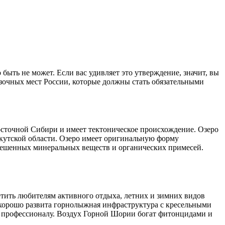
ть не может. Если вас удивляет это утверждение, значит, вы
азочных мест России, которые должны стать обязательными
Восточной Сибири и имеет тектоническое происхождение. Озеро
ркутской области. Озеро имеет оригинальную форму
звешенных минеральных веществ и органических примесей.
тить любителям активного отдыха, летних и зимних видов
хорошо развита горнолыжная инфраструктура с кресельными
и профессионалу. Воздух Горной Шории богат фитонцидами и