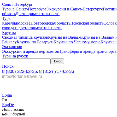
Санкт-Петербург
Туры в Санкт-Петербург
Экскурсии в Санкт-Петербурге
Гостин
область
Достопримечательности
Туры
Карелия
Москва
Новгородская область
Псковская область
Соловк
города и достопримечательности
Круизы
Сводная таблица круизов
Круизы на Валаам
Круизы на Валаам 
Байкалу
Круизы по Беларуси
Круизы по Черному морю
Круизы 
Эксклюзив
Экскурсии и аренда вертолетов
Трансферы и аренда транспорта
Туры за рубеж
Поиск
8 (800) 222-62-35,
8 (812) 717-62-36
info@fortuna-travel.ru
Login
Ru
Eng
De
Наши гости -
наши друзья!