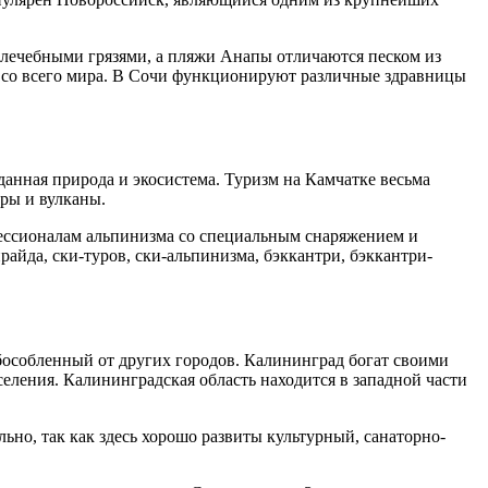
и лечебными грязями, а пляжи Анапы отличаются песком из
ов со всего мира. В Сочи функционируют различные здравницы
анная природа и экосистема. Туризм на Камчатке весьма
оры и вулканы.
фессионалам альпинизма со специальным снаряжением и
айда, ски-туров, ски-альпинизма, бэккантри, бэккантри-
бособленный от других городов. Калининград богат своими
ления. Калининградская область находится в западной части
ьно, так как здесь хорошо развиты культурный, санаторно-