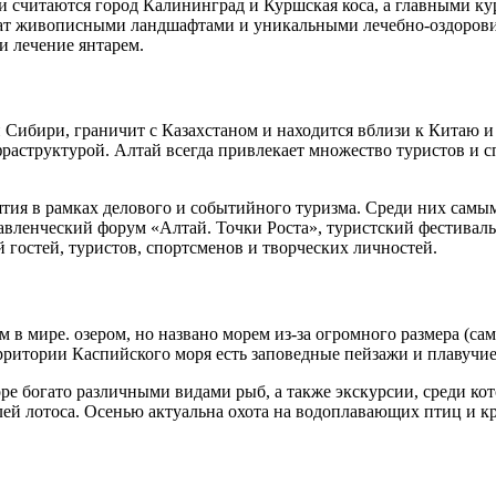
считаются город Калининград и Куршская коса, а главными кур
богат живописными ландшафтами и уникальными лечебно-оздоров
 лечение янтарем.
 Сибири, граничит с Казахстаном и находится вблизи к Китаю 
структурой. Алтай всегда привлекает множество туристов и спо
иятия в рамках делового и событийного туризма. Среди них с
ленческий форум «Алтай. Точки Роста», туристский фестиваль 
гостей, туристов, спортсменов и творческих личностей.
 в мире. озером, но названо морем из-за огромного размера (са
рритории Каспийского моря есть заповедные пейзажи и плавучие
ре богато различными видами рыб, а также экскурсии, среди к
й лотоса. Осенью актуальна охота на водоплавающих птиц и кру