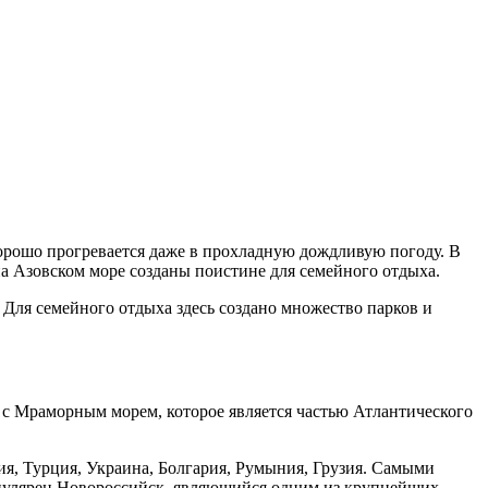
 хорошо прогревается даже в прохладную дождливую погоду. В
 на Азовском море созданы поистине для семейного отдыха.
Для семейного отдыха здесь создано множество парков и
 с Мраморным морем, которое является частью Атлантического
я, Турция, Украина, Болгария, Румыния, Грузия. Самыми
опулярен Новороссийск, являющийся одним из крупнейших