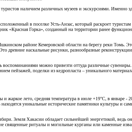
 туристов наличием различных музеев и экскурсиями. Именно з
асположенный в поселке Усть-Анзас, который раскроет туристам
едник «Красная Горка», созданный на территории ранее функцио
шкинском районе Кемеровской области на берегу реки Томь. Это
 Это древние наскальные рисунки, разнообразные реконструкции
ишь воспоминаниями можно привезти оттуда различные сувениры
ением пейзажей, поделки из кедропласта – уникального материа
 и жаркое лето, средняя температура в июле +19°С, в январе - 
сь находятся уникальные исторические памятники культуры и са
ибири. Земля Хакасии обладает сильнейшей энергетикой, ведь он
ие священные ритуалы и могильные курганы или каменные изва