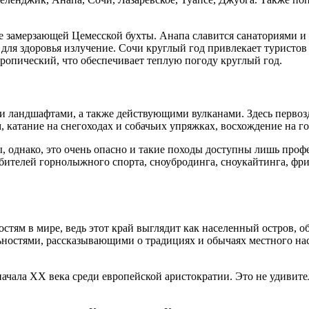
 не замерзающей Цемесской бухты. Анапа славится санаториями 
е для здоровья излучение. Сочи круглый год привлекает турист
ропический, что обеспечивает теплую погоду круглый год.
и ландшафтами, а также действующими вулканами. Здесь первозд
м, катание на снегоходах и собачьих упряжках, восхождение на г
, однако, это очень опасно и такие походы доступны лишь про
ителей горнолыжного спорта, сноубродинга, сноукайтинга, фрир
ям в мире, ведь этот край выглядит как населенный остров, о
остями, рассказывающими о традициях и обычаях местного насе
чала XX века среди европейской аристократии. Это не удивител