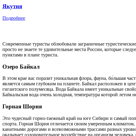
Якутия
Подробнее
Современные туристы облюбовали заграничные туристические м
просто не знаете те удивительные места России, которые след
пунктами в плане туриста.
Озеро Байкал
В этом крае вас поразит уникальная флора, фауна, бо́льшая ч
является самым глубоким на планете. Байкал расположен в це
гигантского полумесяца. Вода Байкала имеет уникальные свой
Байкальская вода очень холодная, температура которой летом 
Горная Шория
Это чудесный горно-таежный край на юге Сибири и самый поп
спорта. Горная Шория отличается своим умеренным климатом,
канатными дорогами и всевозможными трассами разных уровней
оказывает оздоровительное воздействие на организм человека