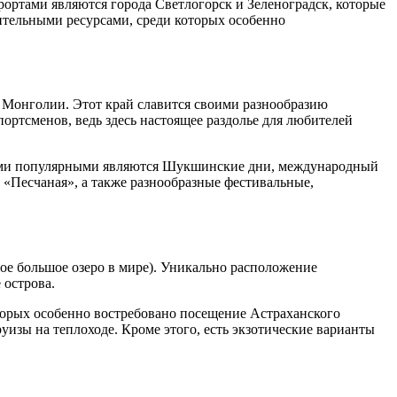
ортами являются города Светлогорск и Зеленоградск, которые
ительными ресурсами, среди которых особенно
и Монголии. Этот край славится своими разнообразию
ртсменов, ведь здесь настоящее раздолье для любителей
амыми популярными являются Шукшинские дни, международный
«Песчаная», а также разнообразные фестивальные,
мое большое озеро в мире). Уникально расположение
 острова.
оторых особенно востребовано посещение Астраханского
изы на теплоходе. Кроме этого, есть экзотические варианты