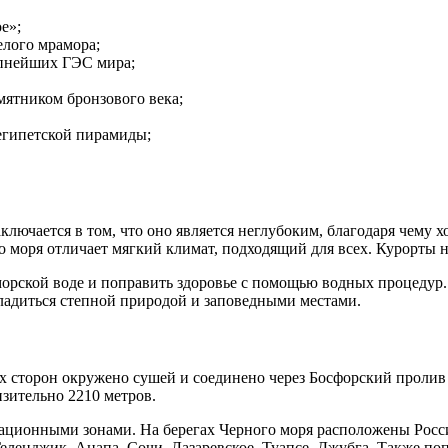
е»;
елого мрамора;
упнейших ГЭС мира;
мятником бронзового века;
 египетской пирамиды;
ключается в том, что оно является неглубоким, благодаря чему
ого моря отличает мягкий климат, подходящий для всех. Курорты
орской воде и поправить здоровье с помощью водных процедур. 
сладиться степной природой и заповедными местами.
ех сторон окружено сушей и соединено через Босфорский пролив
зительно 2210 метров.
ационными зонами. На берегах Черного моря расположены Росси
еленджик, Анапа, Сочи, Лазаревское, Туапсе, Джубга. Также п