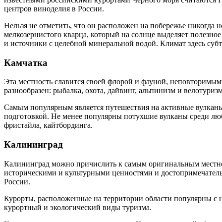
центров виноделия в России.
Нельзя не отметить, что он расположен на побережье никогда
мелкозернистого кварца, который на солнце выделяет полезно
и источники с целебной минеральной водой. Климат здесь субт
Камчатка
Эта местность славится своей флорой и фауной, неповторимым
разнообразен: рыбалка, охота, дайвинг, альпинизм и велотуриз
Самым популярным является путешествия на активные вулканы
подготовкой. Не менее популярны потухшие вулканы среди люб
фристайла, кайтбординга.
Калининград
Калининград можно причислить к самым оригинальным местност
историческими и культурными ценностями и достопримечательн
России.
Курорты, расположенные на территории области популярны с на
курортный и экологический виды туризма.