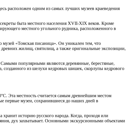
десь расположен одним из самых лучших музеев краеведения
 секреты быта местного населения XVII-XIX веков. Кроме
нирующего местного угольного рудника, расположенного в
 музей «Томская писаница». Он уникален тем, что
 древних жилищ, святилищ, а также оригинальные экспозиции,
. Самыми популярными являются деревянные, берестяные,
ла, созданного из шелухи кедровых шишек, скорлупы кедрового
20°С. Эта местность считается самым древнейшим местом
мые первые музеи, сохранившиеся до наших дней в
а хранит историю русского народа. Когда, проходя или
яния, дух захватывает. Основными экскурсионными объектами