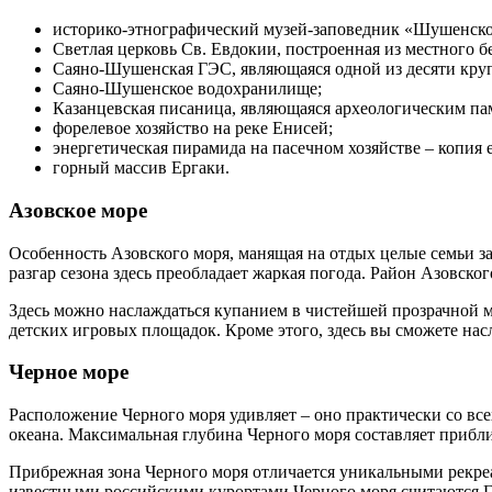
историко-этнографический музей-заповедник «Шушенско
Светлая церковь Св. Евдокии, построенная из местного б
Саяно-Шушенская ГЭС, являющаяся одной из десяти кр
Саяно-Шушенское водохранилище;
Казанцевская писаница, являющаяся археологическим па
форелевое хозяйство на реке Енисей;
энергетическая пирамида на пасечном хозяйстве – копия
горный массив Ергаки.
Азовское море
Особенность Азовского моря, манящая на отдых целые семьи за
разгар сезона здесь преобладает жаркая погода. Район Азовск
Здесь можно наслаждаться купанием в чистейшей прозрачной м
детских игровых площадок. Кроме этого, здесь вы сможете на
Черное море
Расположение Черного моря удивляет – оно практически со вс
океана. Максимальная глубина Черного моря составляет прибли
Прибрежная зона Черного моря отличается уникальными рекре
известными российскими курортами Черного моря считаются Г