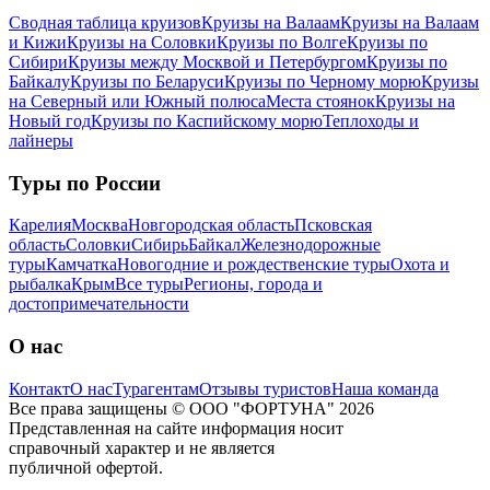
Сводная таблица круизов
Круизы на Валаам
Круизы на Валаам
и Кижи
Круизы на Соловки
Круизы по Волге
Круизы по
Сибири
Круизы между Москвой и Петербургом
Круизы по
Байкалу
Круизы по Беларуси
Круизы по Черному морю
Круизы
на Северный или Южный полюса
Места стоянок
Круизы на
Новый год
Круизы по Каспийскому морю
Теплоходы и
лайнеры
Туры по России
Карелия
Москва
Новгородская область
Псковская
область
Соловки
Сибирь
Байкал
Железнодорожные
туры
Камчатка
Новогодние и рождественские туры
Охота и
рыбалка
Крым
Все туры
Регионы, города и
достопримечательности
О нас
Контакт
О нас
Турагентам
Отзывы туристов
Наша команда
Все права защищены © ООО "ФОРТУНА" 2026
Представленная на сайте информация носит
справочный характер и не является
публичной офертой.