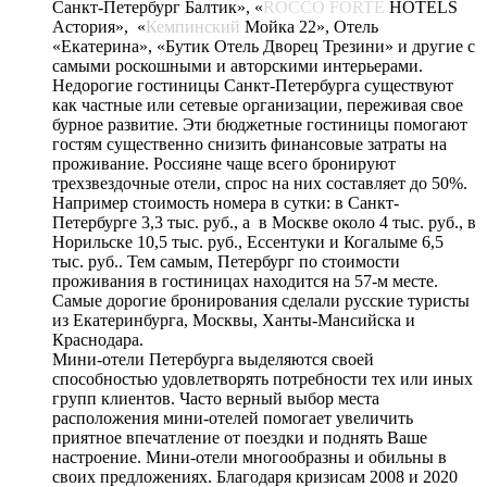
Санкт-Петербург Балтик», «
ROCCO FORTE
HOTELS
Астория», «
Кемпинский
Мойка 22», Отель
«Екатерина», «Бутик Отель Дворец Трезини» и другие с
самыми роскошными и авторскими интерьерами.
Недорогие гостиницы Санкт-Петербурга существуют
как частные или сетевые организации, переживая свое
бурное развитие. Эти бюджетные гостиницы помогают
гостям существенно снизить финансовые затраты на
проживание. Россияне чаще всего бронируют
трехзвездочные отели, спрос на них составляет до 50%.
Например стоимость номера в сутки: в Санкт-
Петербурге 3,3 тыс. руб., а в Москве около 4 тыс. руб., в
Норильске 10,5 тыс. руб., Ессентуки и Когалыме 6,5
тыс. руб.. Тем самым, Петербург по стоимости
проживания в гостиницах находится на 57-м месте.
Самые дорогие бронирования сделали русские туристы
из Екатеринбурга, Москвы, Ханты-Мансийска и
Краснодара.
Мини-отели Петербурга выделяются своей
способностью удовлетворять потребности тех или иных
групп клиентов. Часто верный выбор места
расположения мини-отелей помогает увеличить
приятное впечатление от поездки и поднять Ваше
настроение. Мини-отели многообразны и обильны в
своих предложениях. Благодаря кризисам 2008 и 2020