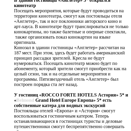
В здании гостиницы «Англетер» 5* открылся
кинотеатр
Посещать мероприятия, которые будут проводиться на
территории кинотеатра, смогут как постояльцы отеля
«Англетер», так и все поклонники авторского кино и
арт-хауса. В кинотеатре будут транслироваться не только
кинокартины, но также балетные и оперные спектакли,
также организовать показ кинокартин на языке
оригинала.
Кинозал в здании гостиницы «Англетер» рассчитан на
187 мест. При этом, здесь будет работать американский
принцип рассадки зрителей. Кресла не будут
нумероваться. Посещать кинотеатр можно будет по
абонементу, который зрители смогут приобрести как на
целый сезон, так и на отдельные мероприятия и
программы. Пятизвездочный отель «Англетер» был
построен порядка ста лет назад.
У гостиниц «ROCCO FORTE HOTELS Астория» 5* и
«
Belmond
Grand Hotel Europe Европа» 5* есть
собственные катера для водных экскурсий
Постояльцы отелей «Европа» и «Астория» смогут
воспользоваться гостиничным катером. Теперь
останавливающиеся в гостиницах туристы и деловые
путешественники смогут беспрепятственно совершать