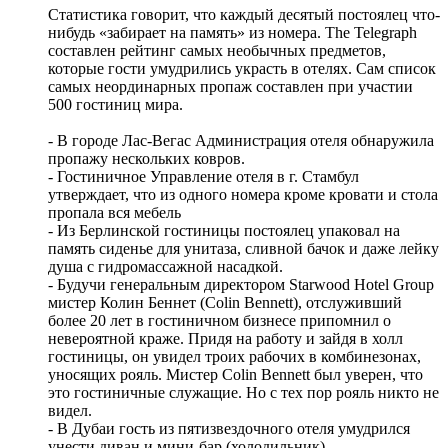
Статистика говорит, что каждый десятый постоялец что-
нибудь «забирает на память» из номера. The Telegraph
составлен рейтинг самых необычных предметов,
которые гости умудрились украсть в отелях. Сам список
самых неординарных пропаж составлен при участии
500 гостиниц мира.
- В городе Лас-Вегас Администрация отеля обнаружила
пропажу нескольких ковров.
- Гостиничное Управление отеля в г. Стамбул
утверждает, что из одного номера кроме кровати и стола
пропала вся мебель
- Из Берлинской гостиницы постоялец упаковал на
память сиденье для унитаза, сливной бачок и даже лейку
душа с гидромассажной насадкой.
- Будучи генеральным директором Starwood Hotel Group
мистер Колин Беннет (Colin Bennett), отслуживший
более 20 лет в гостиничном бизнесе припомнил о
невероятной краже. Придя на работу и зайдя в холл
гостиницы, он увидел троих рабочих в комбинезонах,
уносящих рояль. Мистер Colin Bennett был уверен, что
это гостиничные служащие. Но с тех пор рояль никто не
видел.
- В Дубаи гость из пятизвездочного отеля умудрился
унести диван и мини-бар (холодильник)