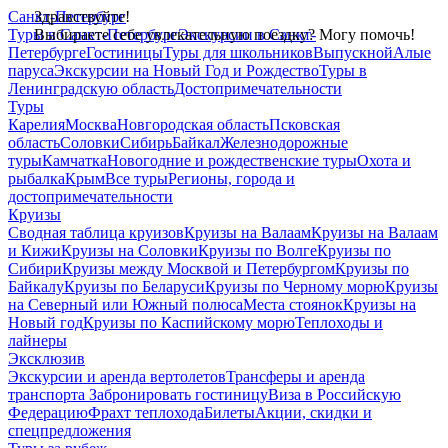
Санкт-Петербург
Здравствуйте!
Туры в Санкт-Петербург
Выбираете себе увлекательную поездку? Могу помочь!
Экскурсии в Санкт-
Петербурге
Гостиницы
Туры для школьников
Выпускной
Алые
паруса
Экскурсии на Новый Год и Рождество
Туры в
Ленинградскую область
Достопримечательности
Туры
Карелия
Москва
Новгородская область
Псковская
область
Соловки
Сибирь
Байкал
Железнодорожные
туры
Камчатка
Новогодние и рождественские туры
Охота и
рыбалка
Крым
Все туры
Регионы, города и
достопримечательности
Круизы
Сводная таблица круизов
Круизы на Валаам
Круизы на Валаам
и Кижи
Круизы на Соловки
Круизы по Волге
Круизы по
Сибири
Круизы между Москвой и Петербургом
Круизы по
Байкалу
Круизы по Беларуси
Круизы по Черному морю
Круизы
на Северный или Южный полюса
Места стоянок
Круизы на
Новый год
Круизы по Каспийскому морю
Теплоходы и
лайнеры
Эксклюзив
Экскурсии и аренда вертолетов
Трансферы и аренда
транспорта
Забронировать гостиницу
Виза в Российскую
Федерацию
Фрахт теплохода
Билеты
Акции, скидки и
спецпредложения