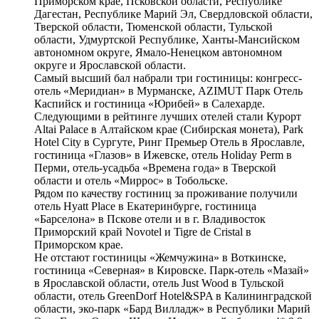
Приморском крае, Псковской области, Республике
Дагестан, Республике Марий Эл, Свердловской области,
Тверской области, Тюменской области, Тульской
области, Удмуртской Республике, Ханты-Мансийском
автономном округе, Ямало-Ненецком автономном
округе и Ярославской области.
Самый высший бал набрали три гостиницы: конгресс-
отель «Меридиан» в Мурманске, AZIMUT Парк Отель
Каспийск и гостиница «Юрибей» в Салехарде.
Следующими в рейтинге лучших отелей стали Курорт
Altai Palace в Алтайском крае (Сибирская монета), Park
Hotel City в Сургуте, Ринг Премьер Отель в Ярославле,
гостиница «Глазов» в Ижевске, отель Holiday Perm в
Перми, отель-усадьба «Времена года» в Тверской
области и отель «Миррос» в Тобольске.
Рядом по качеству гостиниц за проживание получили
отель Hyatt Place в Екатеринбурге, гостиница
«Барселона» в Пскове отели и в г. Владивосток
Приморский край Novotel и Tigre de Cristal в
Приморском крае.
Не отстают гостиницы «Жемчужина» в Воткинске,
гостиница «Северная» в Кировске. Парк-отель «Мазай»
в Ярославской области, отель Just Wood в Тульской
области, отель GreenDorf Hotel&SPA в Калининградской
области, эко-парк «Бард Вилладж» в Республики Марий