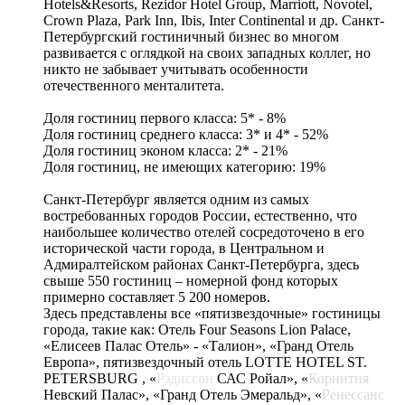
Hotels&Resorts, Rezidor Hotel Group, Marriott, Novotel,
Crown Plaza, Park Inn, Ibis, Inter Continental и др. Санкт-
Петербургский гостиничный бизнес во многом
развивается с оглядкой на своих западных коллег, но
никто не забывает учитывать особенности
отечественного менталитета.
Доля гостиниц первого класса: 5* - 8%
Доля гостиниц среднего класса: 3* и 4* - 52%
Доля гостиниц эконом класса: 2* - 21%
Доля гостиниц, не имеющих категорию: 19%
Санкт-Петербург является одним из самых
востребованных городов России, естественно, что
наибольшее количество отелей сосредоточено в его
исторической части города, в Центральном и
Адмиралтейском районах Санкт-Петербурга, здесь
свыше 550 гостиниц – номерной фонд которых
примерно составляет 5 200 номеров.
Здесь представлены все «пятизвездочные» гостиницы
города, такие как: Отель Four Seasons Lion Palace,
«Елисеев Палас Отель» - «Талион», «Гранд Отель
Европа», пятизвездочный отель LOTTE HOTEL ST.
PETERSBURG , «
Рэдиссон
САС Ройал», «
Коринтия
Невский Палас», «Гранд Отель Эмеральд», «
Ренессанс