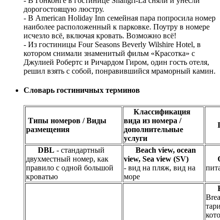
- В Гонконге в гостинице Shangri-La сняли и унесли
дорогостоящую люстру.
- В American Holiday Inn семейная пара попросила номер
наиболее расположенный к парковке. Поутру в номере
исчезло всё, включая кровать. Возможно всё!
- Из гостиницы Four Seasons Beverly Wilshire Hotel, в
котором снимали знаменитый фильм «Красотка» с
Джулией Робертс и Ричардом Гиром, один гость отеля,
решил взять с собой, понравившийся мраморный камин.
Словарь гостиничных терминов
Классификация
Типы номеров / Виды
вида из номера /
размещения
дополнительные
услуги
DBL
- стандартный
Beach view, ocean
двухместный номер, как
view, Sea view (SV)
правило с одной большой
- вид на пляж, вид на
пит
кроватью
море
Brea
тар
кот