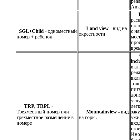
pens
Amer
рас
пол
Land view
- вид на
SGL+Child
- одноместный
с н
окрестности
номер + ребенок
мес
про
вре
A
incl
вкл
реж
вкл
толь
пит
доп
услу
TRP, TRPL
-
легк
Трехместный номер или
Mountainview
- вид
зак
трехместное размещение в
на горы.
ужи
номере
вход
сто
Ино
быт