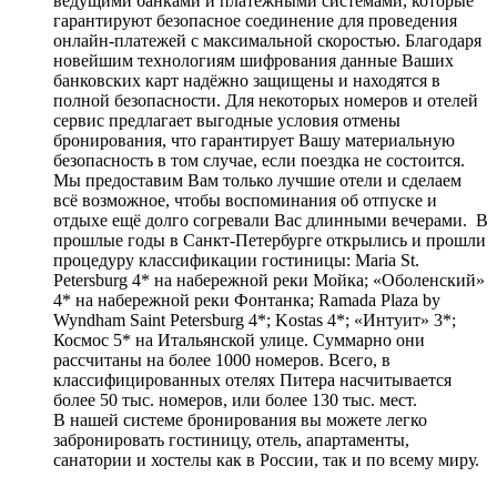
ведущими банками и платёжными системами, которые
гарантируют безопасное соединение для проведения
онлайн-платежей с максимальной скоростью. Благодаря
новейшим технологиям шифрования данные Ваших
банковских карт надёжно защищены и находятся в
полной безопасности. Для некоторых номеров и отелей
сервис предлагает выгодные условия отмены
бронирования, что гарантирует Вашу материальную
безопасность в том случае, если поездка не состоится.
Мы предоставим Вам только лучшие отели и сделаем
всё возможное, чтобы воспоминания об отпуске и
отдыхе ещё долго согревали Вас длинными вечерами. В
прошлые годы в Санкт-Петербурге открылись и прошли
процедуру классификации гостиницы: Maria St.
Petersburg 4* на набережной реки Мойка; «Оболенский»
4* на набережной реки Фонтанка; Ramada Plaza by
Wyndham Saint Petersburg 4*; Kostas 4*; «Интуит» 3*;
Космос 5* на Итальянской улице. Суммарно они
рассчитаны на более 1000 номеров. Всего, в
классифицированных отелях Питера насчитывается
более 50 тыс. номеров, или более 130 тыс. мест.
В нашей системе бронирования вы можете легко
забронировать гостиницу, отель, апартаменты,
санатории и хостелы как в России, так и по всему миру.