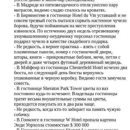
- В Мадриде из пятизвездочного отеля унесено пару
матрасов, видимо сладко спалось на кроватях.
- В Бирмингеме в гостинице Hotel du Vin уставший и не
совсем трезвый гость пытался сорвать настенное чучело
борова, будучи пойманным на месте преступления
извинился. По истечению двух недель отрезвевшему
злоумышленнику-неудачнику персонал гостиницы
подарил чучело в качестве свадебного подарка.
- Не редкость, а вернее практика – взять с собой
плазменные панели, номер с гостиничной двери,
шторы, книги – прикроватные библии, мечи, петли с
дверей и даже четырех футовый деревянный медведь.
- В Мэйфеир из гостиницы Chesterfield Hotel исчезло два
бюста, но следующий день бюсты вернулись
упакованные в черную коробку. Видимо гостя замучила
совесть.
- В гостинице Sheraton Park Tower цветы из ваз
постоянно куда-то исчезают. Владельцы гостиницы
тратят весьма внушительные суммы на цветы,
приходится покупать их в два раза чаще.
- Не редкость, когда кто-то забирает на память чужую
собачку.
- В Гонконге в гостинице W Hotel пропала картина
Энди Уорхолла стоимостью $ 300 000