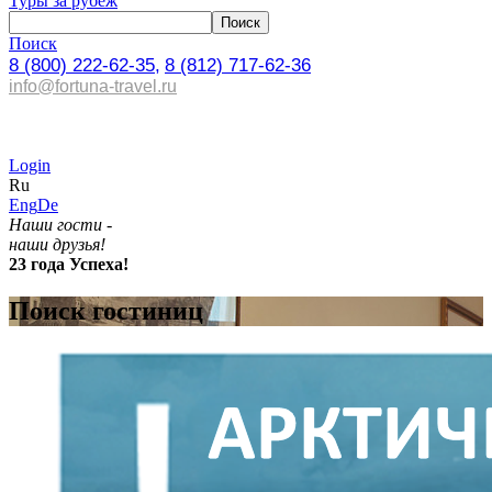
Туры за рубеж
Поиск
8 (800) 222-62-35,
8 (812) 717-62-36
info@fortuna-travel.ru
Login
Ru
Eng
De
Наши гости -
наши друзья!
23 года Успеха!
Поиск гостиниц