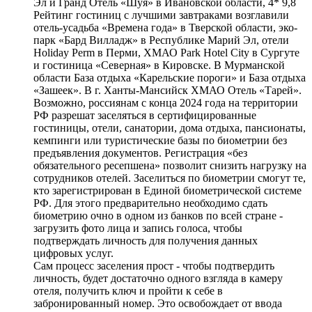
Эл и Гранд Отель «Шуя» в Ивановской области, 4* 9,8
Рейтинг гостиниц с лучшими завтраками возглавили
отель-усадьба «Времена года» в Тверской области, эко-
парк «Бард Вилладж» в Республике Марий Эл, отели
Holiday Perm в Перми, ХМАО Park Hotel City в Сургуте
и гостиница «Северная» в Кировске. В Мурманской
области База отдыха «Карельские пороги» и База отдыха
«Зашеек». В г. Ханты-Мансийск ХМАО Отель «Тарей».
Возможно, россиянам с конца 2024 года на территории
РФ разрешат заселяться в сертифицированные
гостиницы, отели, санатории, дома отдыха, пансионаты,
кемпинги или туристические базы по биометрии без
предъявления документов. Регистрация «без
обязательного ресепшена» позволит снизить нагрузку на
сотрудников отелей. Заселиться по биометрии смогут те,
кто зарегистрирован в Единой биометрической системе
РФ. Для этого предварительно необходимо сдать
биометрию очно в одном из банков по всей стране -
загрузить фото лица и запись голоса, чтобы
подтверждать личность для получения данных
цифровых услуг.
Сам процесс заселения прост - чтобы подтвердить
личность, будет достаточно одного взгляда в камеру
отеля, получить ключ и пройти к себе в
забронированный номер. Это освобождает от ввода