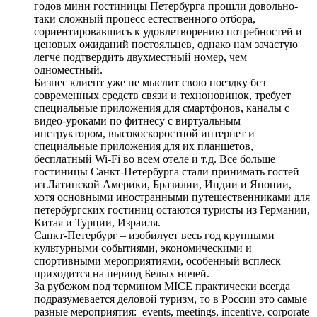
годов мини гостиницы Петербурга прошли довольно-
таки сложный процесс естественного отбора,
сориентировавшись к удовлетворению потребностей и
ценовых ожиданий постояльцев, однако нам зачастую
легче подтвердить двухместный номер, чем
одноместный.
Бизнес клиент уже не мыслит свою поездку без
современных средств связи и техноновинок, требует
специальные приложения для смартфонов, каналы с
видео-уроками по фитнесу с виртуальным
инструктором, высокоскоростной интернет и
специальные приложения для их планшетов,
бесплатный Wi-Fi во всем отеле и т.д. Все больше
гостиницы Санкт-Петербурга стали принимать гостей
из Латинской Америки, Бразилии, Индии и Японии,
хотя основными иностранными путешественниками для
петербургских гостиниц остаются туристы из Германии,
Китая и Турции, Израиля.
Санкт-Петербург – изобилует весь год крупными
культурными событиями, экономическими и
спортивными мероприятиями, особенный всплеск
приходится на период Белых ночей.
За рубежом под термином MICE практически всегда
подразумевается деловой туризм, то в России это самые
разные мероприятия: events, meetings, incentive, corporate