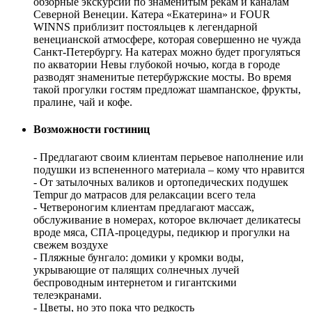
обзорные экскурсии по знаменитым рекам и каналам
Северной Венеции. Катера «Екатерина» и FOUR
WINNS приблизит постояльцев к легендарной
венецианской атмосфере, которая совершенно не чужда
Санкт-Петербургу. На катерах можно будет прогуляться
по акватории Невы глубокой ночью, когда в городе
разводят знаменитые петербуржские мосты. Во время
такой прогулки гостям предложат шампанское, фрукты,
пралине, чай и кофе.
Возможности гостиниц
- Предлагают своим клиентам перьевое наполнение или
подушки из вспененного материала – кому что нравится
- От затылочных валиков и ортопедических подушек
Tempur до матрасов для релаксации всего тела
- Четвероногим клиентам предлагают массаж,
обслуживание в номерах, которое включает деликатесы
вроде мяса, СПА-процедуры, педикюр и прогулки на
свежем воздухе
- Пляжные бунгало: домики у кромки воды,
укрывающие от палящих солнечных лучей
беспроводным интернетом и гигантскими
телеэкранами.
- Цветы, но это пока что редкость