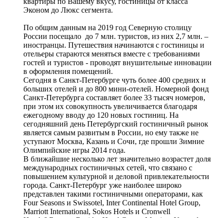
квартиры по Вашему вкусу, гостиницы от класса
Эконом до Люкс сегмента.
По общим данным на 2019 год Северную столицу
России посещало до 7 млн. туристов, из них 2,7 млн. –
иностранцы. Путешествия начинаются с гостиницы и
отельеры стараются меняться вместе с требованиями
гостей и туристов - проводят внушительные инновации
в оформления помещений.
Сегодня в Санкт-Петербурге чуть более 400 средних и
больших отелей и до 800 мини-отелей. Номерной фонд
Санкт-Петербурга составляет более 33 тысяч номеров,
при этом их совокупность увеличивается благодаря
ежегодному вводу до 120 новых гостиниц. На
сегодняшний день Петербургский гостиничный рынок
является самым развитым в России, но ему также не
уступают Москва, Казань и Сочи, где прошли Зимние
Олимпийские игры 2014 года.
В ближайшие несколько лет значительно возрастет доля
международных гостиничных сетей, что связано с
повышением культурной и деловой привлекательности
города. Санкт-Петербург уже наиболее широко
представлен такими гостиничными операторами, как
Four Seasons и Swissotel, Inter Continental Hotel Group,
Marriott International, Sokos Hotels и Cronwell