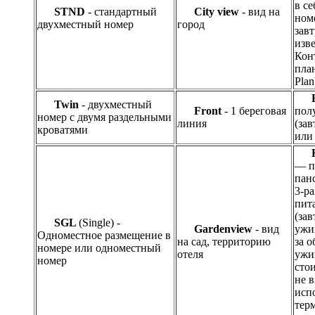
в се
STND
- стандартный
City view
- вид на
ном
двухместный номер
город
зав
изве
Кон
план
Plan
Twin
- двухместный
Front
- 1 береговая
пол
номер с двумя раздельными
линия
(за
кроватями
или 
— п
пан
3-р
пит
(зав
SGL
(Single) -
Gardenview
- вид
ужи
Одноместное размещение в
на сад, территорию
за о
номере или одноместный
отеля
ужи
номер
сто
не в
исп
тер