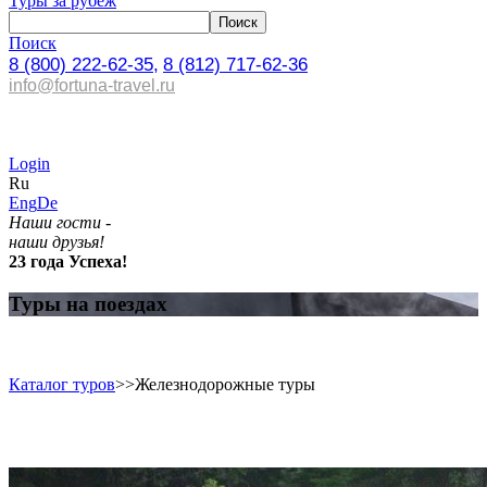
Туры за рубеж
Поиск
8 (800) 222-62-35,
8 (812) 717-62-36
info@fortuna-travel.ru
Login
Ru
Eng
De
Наши гости -
наши друзья!
23 года Успеха!
Туры на поездах
Каталог туров
>>
Железнодорожные туры