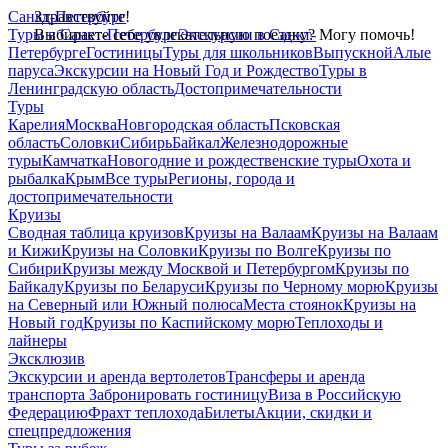
Санкт-Петербург
Здравствуйте!
Туры в Санкт-Петербург
Выбираете себе увлекательную поездку? Могу помочь!
Экскурсии в Санкт-
Петербурге
Гостиницы
Туры для школьников
Выпускной
Алые
паруса
Экскурсии на Новый Год и Рождество
Туры в
Ленинградскую область
Достопримечательности
Туры
Карелия
Москва
Новгородская область
Псковская
область
Соловки
Сибирь
Байкал
Железнодорожные
туры
Камчатка
Новогодние и рождественские туры
Охота и
рыбалка
Крым
Все туры
Регионы, города и
достопримечательности
Круизы
Сводная таблица круизов
Круизы на Валаам
Круизы на Валаам
и Кижи
Круизы на Соловки
Круизы по Волге
Круизы по
Сибири
Круизы между Москвой и Петербургом
Круизы по
Байкалу
Круизы по Беларуси
Круизы по Черному морю
Круизы
на Северный или Южный полюса
Места стоянок
Круизы на
Новый год
Круизы по Каспийскому морю
Теплоходы и
лайнеры
Эксклюзив
Экскурсии и аренда вертолетов
Трансферы и аренда
транспорта
Забронировать гостиницу
Виза в Российскую
Федерацию
Фрахт теплохода
Билеты
Акции, скидки и
спецпредложения