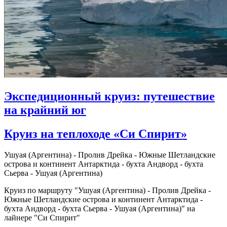
Экспедиционный круиз: путешествие
на крайний юг
Круиз на теплоходе «Си Спирит»
Ушуая (Аргентина) - Пролив Дрейка - Южные Шетландские
острова и континент Антарктида - бухта Андворд - бухта
Сьерва - Ушуая (Аргентина)
Круиз по маршруту "Ушуая (Аргентина) - Пролив Дрейка -
Южные Шетландские острова и континент Антарктида -
бухта Андворд - бухта Сьерва - Ушуая (Аргентина)" на
лайнере "Си Спирит"