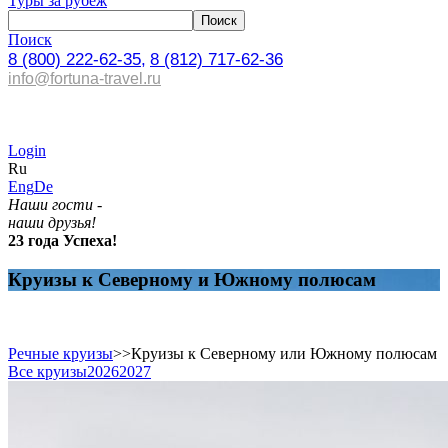
Туры за рубеж
Поиск
8 (800) 222-62-35,
8 (812) 717-62-36
info@fortuna-travel.ru
Login
Ru
Eng
De
Наши гости -
наши друзья!
23 года Успеха!
Круизы к Северному и Южному полюсам
Речные круизы
>>
Круизы к Северному или Южному полюсам
Все круизы
2026
2027