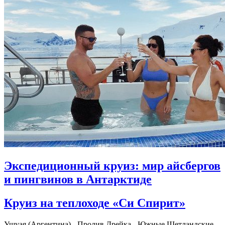
Экспедиционный круиз: мир айсбергов
и пингвинов в Антарктиде
Круиз на теплоходе «Си Спирит»
Ушуая (Аргентина) - Пролив Дрейка - Южные Шетландские