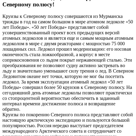
Северному полюсу!
Круизы к Северному полюсу совершаются из Мурманска
трижды в год на самом большом в мире атомном ледоколе «50
лет Победы». «50 лет Победы» представляет собой
усовершенствованный проект всех предыдущих версий
атомных ледоколов и является еще и самым мощным атомным
ледоколом в мире с двумя реакторами с мощностью 75 000
лошадиных сил. Ледокол прошел модернизацию: его носовая
оконечность стала ложкообразной, а корпус в месте
соприкосновения со льдом покрыт нержавеющей сталью. Эти
преобразования не позволяют судну активно застревать во
льду и значительно уменьшают силу трения о лед. В Северном
Ледовитом океане нет точки, которую не мог бы посетить
ледокол. За время эксплуатации атомный ледокол «50 лет
Победы» совершил более 50 круизов к Северному полюсу. На
сегодняшний день атомные ледоколы позволяют практически
со стопроцентной вероятностью обеспечить в заданный
интервал времени достижение полюса и возвращение
обратно.
Круизы по покорению Северного полюса представляют собой
настоящую арктическую экспедицию и пользуются большой
популярностью. Россия нередко выступает председателем
международного Арктического совета и сотрудничает со