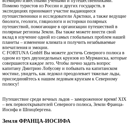
всемирно известными учёными и путешественниками.
Помимо туристов из России и других государств, в
экспедициях принимают участие выдающиеся
путешественники и исследователи Арктики, а также ведущие
биологи, геологи, гляциологи и историки полярных
путешествий, помогающие в организации путешествий в
полярные регионы Земли. Вы также можете внести свой
вклад в изучение одной из самых глобальных проблем нашей
планеты – изменение климата и получить незабываемые
впечатления и эмоции.
С FORTUNA GmbH Вы можете достичь Северного полюса в
одном из трех двухнедельных круизов из Мурманска, которые
совершаются каждое лето. Чтобы лично задать вопрос
капитану Дмитрию Лобусову и побывать на капитанском
мостике, увидеть, как ледокол преодолевает тяжелые льды,
присоединяйтесь к нашим ледовым круизам к Северному
полюсу!
Путешествие среди вечных льдов – замороженное время! XIX
– век первооткрывателей Северного полюса, Земли Франца-
Иосифа и Шпицбергена.
Земля ФРАНЦА-ИОСИФА