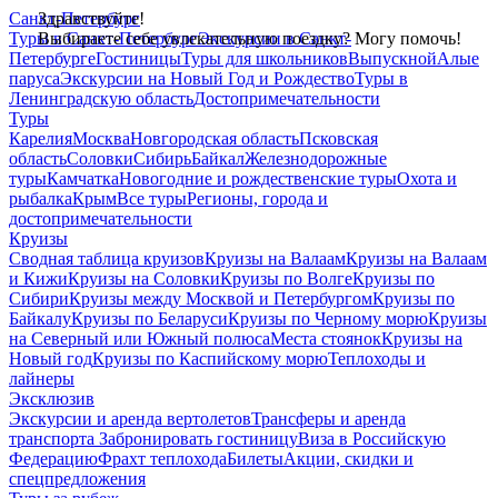
Санкт-Петербург
Здравствуйте!
Туры в Санкт-Петербург
Выбираете себе увлекательную поездку? Могу помочь!
Экскурсии в Санкт-
Петербурге
Гостиницы
Туры для школьников
Выпускной
Алые
паруса
Экскурсии на Новый Год и Рождество
Туры в
Ленинградскую область
Достопримечательности
Туры
Карелия
Москва
Новгородская область
Псковская
область
Соловки
Сибирь
Байкал
Железнодорожные
туры
Камчатка
Новогодние и рождественские туры
Охота и
рыбалка
Крым
Все туры
Регионы, города и
достопримечательности
Круизы
Сводная таблица круизов
Круизы на Валаам
Круизы на Валаам
и Кижи
Круизы на Соловки
Круизы по Волге
Круизы по
Сибири
Круизы между Москвой и Петербургом
Круизы по
Байкалу
Круизы по Беларуси
Круизы по Черному морю
Круизы
на Северный или Южный полюса
Места стоянок
Круизы на
Новый год
Круизы по Каспийскому морю
Теплоходы и
лайнеры
Эксклюзив
Экскурсии и аренда вертолетов
Трансферы и аренда
транспорта
Забронировать гостиницу
Виза в Российскую
Федерацию
Фрахт теплохода
Билеты
Акции, скидки и
спецпредложения