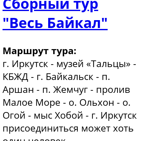
Сборный тур
"Весь Байкал"
Маршрут тура:
г. Иркутск - музей «Тальцы» -
КБЖД - г. Байкальск - п.
Аршан - п. Жемчуг - пролив
Малое Море - о. Ольхон - о.
Огой - мыс Хобой - г. Иркутск
присоединиться может хоть
один человек