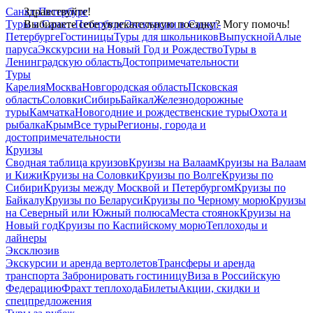
Санкт-Петербург
Здравствуйте!
Туры в Санкт-Петербург
Выбираете себе увлекательную поездку? Могу помочь!
Экскурсии в Санкт-
Петербурге
Гостиницы
Туры для школьников
Выпускной
Алые
паруса
Экскурсии на Новый Год и Рождество
Туры в
Ленинградскую область
Достопримечательности
Туры
Карелия
Москва
Новгородская область
Псковская
область
Соловки
Сибирь
Байкал
Железнодорожные
туры
Камчатка
Новогодние и рождественские туры
Охота и
рыбалка
Крым
Все туры
Регионы, города и
достопримечательности
Круизы
Сводная таблица круизов
Круизы на Валаам
Круизы на Валаам
и Кижи
Круизы на Соловки
Круизы по Волге
Круизы по
Сибири
Круизы между Москвой и Петербургом
Круизы по
Байкалу
Круизы по Беларуси
Круизы по Черному морю
Круизы
на Северный или Южный полюса
Места стоянок
Круизы на
Новый год
Круизы по Каспийскому морю
Теплоходы и
лайнеры
Эксклюзив
Экскурсии и аренда вертолетов
Трансферы и аренда
транспорта
Забронировать гостиницу
Виза в Российскую
Федерацию
Фрахт теплохода
Билеты
Акции, скидки и
спецпредложения