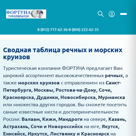
8 (812) 717-62-36
8 (800) 222-62-35
•
Сводная таблица речных и морских
круизов
Туристическая компания ФОРТУНА предлагает Вам
широкий ассортимент высококачественных
речных
, а
также
морских круизов
с отправлением из
Санкт-
Петербурга, Москвы, Ростова-на-Дону, Сочи,
Красноярска, Дудинки, Новосибирска, Мурманска
или множества других городов. Вы сможете посетить
самые известные места и достопримечательности
России:
Валаам, Кижи, Мандроги
на севере,
Казань,
Астрахань, Сочи и Новороссийск
на юге,
Якутск,
Енисейск, Иркутск, Листвянку и Красноярск
на