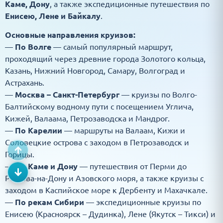
Каме, Дону
, а также экспедиционные путешествия по
Енисею, Лене и Байкалу
.
Основные направления круизов:
—
По Волге
— самый популярный маршрут,
проходящий через древние города Золотого кольца,
Казань, Нижний Новгород, Самару, Волгоград и
Астрахань.
—
Москва – Санкт-Петербург
— круизы по Волго-
Балтийскому водному пути с посещением Углича,
Кижей, Валаама, Петрозаводска и Мандрог.
—
По Карелии
— маршруты на Валаам, Кижи и
Соловецкие острова с заходом в Петрозаводск и
↑
Горицы.
—
По Каме и Дону
— путешествия от Перми до
↓
Ростова-на-Дону и Азовского моря, а также круизы с
заходом в Каспийское море к Дербенту и Махачкале.
—
По рекам Сибири
— экспедиционные круизы по
Енисею (Красноярск – Дудинка), Лене (Якутск – Тикси) и