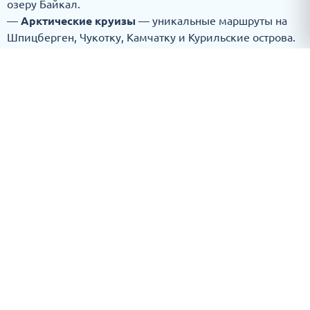
озеру Байкал.
—
Арктические круизы
— уникальные маршруты на
Шпицберген, Чукотку, Камчатку и Курильские острова.
Теплоходы
Наша флотилия насчитывает более
100
комфортабельных теплоходов
на любой вкус и
бюджет:
—
Премиум-класс (5*)
: Mustai Karim 5*, Волга Дрим 5*,
Максим Горький 5*.
—
Комфорт-класс
: Александр Невский, Александр
Пушкин, Сергей Дягилев, Михаил Кутузов, Федор
Достоевский, Лев Толстой, Иван Бунин, Георгий Жуков.
—
Стандарт-класс
: А. Матросов, Александр Суворов,
Василий Чапаев, Константин Симонов, Николай
Чернышевский, Михаил Фрунзе, Родная Русь, Русь
Великая.
—
Экспедиционные теплоходы
: Академик
Шокальский, Профессор Хромов, Ледокол 50 лет