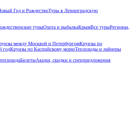
Новый Год и Рождество
Туры в Ленинградскую
рождественские туры
Охота и рыбалка
Крым
Все туры
Регионы,
руизы между Москвой и Петербургом
Круизы по
й год
Круизы по Каспийскому морю
Теплоходы и лайнеры
теплохода
Билеты
Акции, скидки и спецпредложения