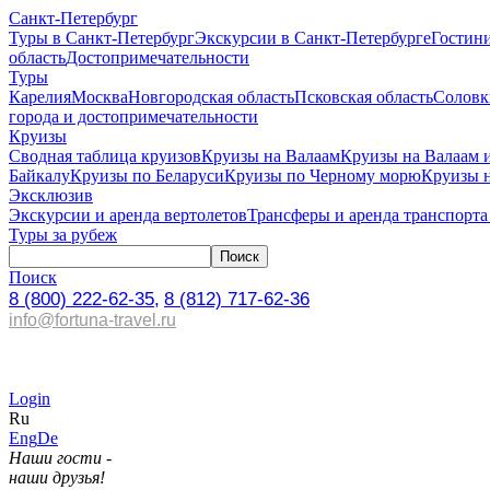
Санкт-Петербург
Туры в Санкт-Петербург
Экскурсии в Санкт-Петербурге
Гостин
область
Достопримечательности
Туры
Карелия
Москва
Новгородская область
Псковская область
Соловк
города и достопримечательности
Круизы
Сводная таблица круизов
Круизы на Валаам
Круизы на Валаам 
Байкалу
Круизы по Беларуси
Круизы по Черному морю
Круизы 
Эксклюзив
Экскурсии и аренда вертолетов
Трансферы и аренда транспорта
Туры за рубеж
Поиск
8 (800) 222-62-35,
8 (812) 717-62-36
info@fortuna-travel.ru
Login
Ru
Eng
De
Наши гости -
наши друзья!