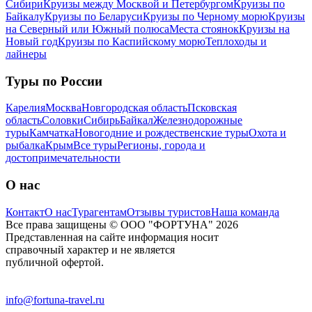
Сибири
Круизы между Москвой и Петербургом
Круизы по
Байкалу
Круизы по Беларуси
Круизы по Черному морю
Круизы
на Северный или Южный полюса
Места стоянок
Круизы на
Новый год
Круизы по Каспийскому морю
Теплоходы и
лайнеры
Туры по России
Карелия
Москва
Новгородская область
Псковская
область
Соловки
Сибирь
Байкал
Железнодорожные
туры
Камчатка
Новогодние и рождественские туры
Охота и
рыбалка
Крым
Все туры
Регионы, города и
достопримечательности
О нас
Контакт
О нас
Турагентам
Отзывы туристов
Наша команда
Все права защищены © ООО "ФОРТУНА" 2026
Представленная на сайте информация носит
справочный характер и не является
публичной офертой.
info@fortuna-travel.ru