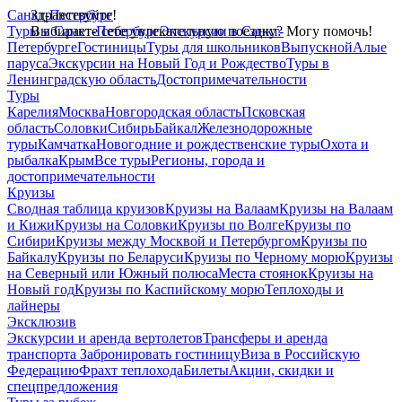
Санкт-Петербург
Здравствуйте!
Туры в Санкт-Петербург
Выбираете себе увлекательную поездку? Могу помочь!
Экскурсии в Санкт-
Петербурге
Гостиницы
Туры для школьников
Выпускной
Алые
паруса
Экскурсии на Новый Год и Рождество
Туры в
Ленинградскую область
Достопримечательности
Туры
Карелия
Москва
Новгородская область
Псковская
область
Соловки
Сибирь
Байкал
Железнодорожные
туры
Камчатка
Новогодние и рождественские туры
Охота и
рыбалка
Крым
Все туры
Регионы, города и
достопримечательности
Круизы
Сводная таблица круизов
Круизы на Валаам
Круизы на Валаам
и Кижи
Круизы на Соловки
Круизы по Волге
Круизы по
Сибири
Круизы между Москвой и Петербургом
Круизы по
Байкалу
Круизы по Беларуси
Круизы по Черному морю
Круизы
на Северный или Южный полюса
Места стоянок
Круизы на
Новый год
Круизы по Каспийскому морю
Теплоходы и
лайнеры
Эксклюзив
Экскурсии и аренда вертолетов
Трансферы и аренда
транспорта
Забронировать гостиницу
Виза в Российскую
Федерацию
Фрахт теплохода
Билеты
Акции, скидки и
спецпредложения