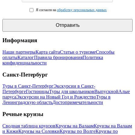
Я согласен на
обработку персональных данных
Информация
Наши партнеры
Карта сайта
Статьи о туризме
Способы
оплаты
Каталог
Правила бронирования
Политика
конфиденциальности
Санкт-Петербург
Туры в Санкт-Петербург
Экскурсии в Санкт-
Петербурге
Гостиницы
Туры для школьников
Выпускной
Алые
паруса
Экскурсии на Новый Год и Рождество
Туры в
Ленинградскую область
Достопримечательности
Речные круизы
Сводная таблица круизов
Круизы на Валаам
Круизы на Валаам
и Кижи
Круизы на Соловки
Круизы по Волге
Круизы по