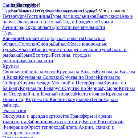
Санкт-Петербург
Здравствуйте!
Туры в Санкт-Петербург
Выбираете себе увлекательную поездку? Могу помочь!
Экскурсии в Санкт-
Петербурге
Гостиницы
Туры для школьников
Выпускной
Алые
паруса
Экскурсии на Новый Год и Рождество
Туры в
Ленинградскую область
Достопримечательности
Туры
Карелия
Москва
Новгородская область
Псковская
область
Соловки
Сибирь
Байкал
Железнодорожные
туры
Камчатка
Новогодние и рождественские туры
Охота и
рыбалка
Крым
Все туры
Регионы, города и
достопримечательности
Круизы
Сводная таблица круизов
Круизы на Валаам
Круизы на Валаам
и Кижи
Круизы на Соловки
Круизы по Волге
Круизы по
Сибири
Круизы между Москвой и Петербургом
Круизы по
Байкалу
Круизы по Беларуси
Круизы по Черному морю
Круизы
на Северный или Южный полюса
Места стоянок
Круизы на
Новый год
Круизы по Каспийскому морю
Теплоходы и
лайнеры
Эксклюзив
Экскурсии и аренда вертолетов
Трансферы и аренда
транспорта
Забронировать гостиницу
Виза в Российскую
Федерацию
Фрахт теплохода
Билеты
Акции, скидки и
спецпредложения