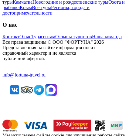
туры
Камчатка
Новогодние и рождественские туры
Охота и
рыбалка
Крым
Все туры
Регионы, города и
достопримечательности
О нас
Контакт
О нас
Турагентам
Отзывы туристов
Наша команда
Все права защищены © ООО "ФОРТУНА" 2026
Представленная на сайте информация носит
справочный характер и не является
публичной офертой.
info@fortuna-travel.ru
Мы используем файлы cookie для улучшения работы сайта.