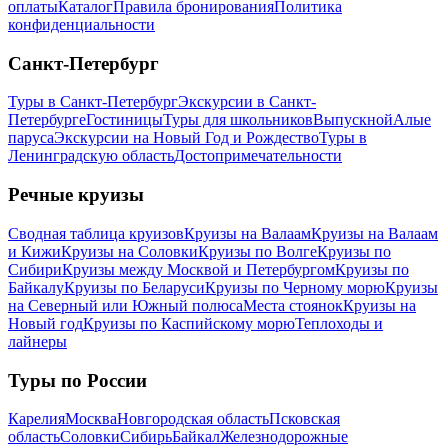
оплаты
Каталог
Правила бронирования
Политика
конфиденциальности
Санкт-Петербург
Туры в Санкт-Петербург
Экскурсии в Санкт-
Петербурге
Гостиницы
Туры для школьников
Выпускной
Алые
паруса
Экскурсии на Новый Год и Рождество
Туры в
Ленинградскую область
Достопримечательности
Речные круизы
Сводная таблица круизов
Круизы на Валаам
Круизы на Валаам
и Кижи
Круизы на Соловки
Круизы по Волге
Круизы по
Сибири
Круизы между Москвой и Петербургом
Круизы по
Байкалу
Круизы по Беларуси
Круизы по Черному морю
Круизы
на Северный или Южный полюса
Места стоянок
Круизы на
Новый год
Круизы по Каспийскому морю
Теплоходы и
лайнеры
Туры по России
Карелия
Москва
Новгородская область
Псковская
область
Соловки
Сибирь
Байкал
Железнодорожные