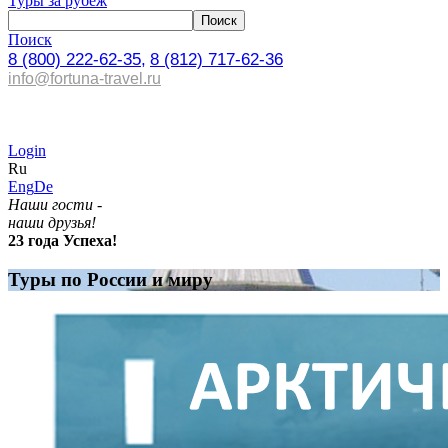
Туры за рубеж
Поиск
8 (800) 222-62-35,
8 (812) 717-62-36
info@fortuna-travel.ru
Login
Ru
Eng
De
Наши гости -
наши друзья!
23 года Успеха!
Туры по России и миру