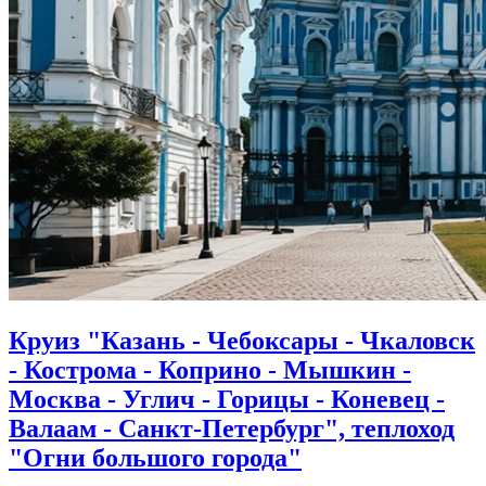
Круиз "Казань - Чебоксары - Чкаловск
- Кострома - Коприно - Мышкин -
Москва - Углич - Горицы - Коневец -
Валаам - Санкт-Петербург", теплоход
"Огни большого города"