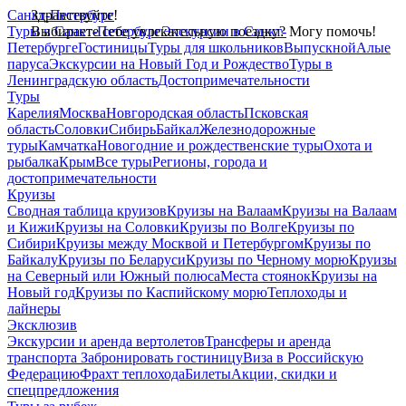
Санкт-Петербург
Здравствуйте!
Туры в Санкт-Петербург
Выбираете себе увлекательную поездку? Могу помочь!
Экскурсии в Санкт-
Петербурге
Гостиницы
Туры для школьников
Выпускной
Алые
паруса
Экскурсии на Новый Год и Рождество
Туры в
Ленинградскую область
Достопримечательности
Туры
Карелия
Москва
Новгородская область
Псковская
область
Соловки
Сибирь
Байкал
Железнодорожные
туры
Камчатка
Новогодние и рождественские туры
Охота и
рыбалка
Крым
Все туры
Регионы, города и
достопримечательности
Круизы
Сводная таблица круизов
Круизы на Валаам
Круизы на Валаам
и Кижи
Круизы на Соловки
Круизы по Волге
Круизы по
Сибири
Круизы между Москвой и Петербургом
Круизы по
Байкалу
Круизы по Беларуси
Круизы по Черному морю
Круизы
на Северный или Южный полюса
Места стоянок
Круизы на
Новый год
Круизы по Каспийскому морю
Теплоходы и
лайнеры
Эксклюзив
Экскурсии и аренда вертолетов
Трансферы и аренда
транспорта
Забронировать гостиницу
Виза в Российскую
Федерацию
Фрахт теплохода
Билеты
Акции, скидки и
спецпредложения