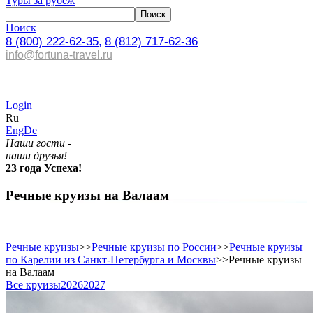
Туры за рубеж
Поиск
8 (800) 222-62-35,
8 (812) 717-62-36
info@fortuna-travel.ru
Login
Ru
Eng
De
Наши гости -
наши друзья!
23 года Успеха!
Речные круизы на Валаам
Речные круизы
>>
Речные круизы по России
>>
Речные круизы
по Карелии из Санкт-Петербурга и Москвы
>>
Речные круизы
на Валаам
Все круизы
2026
2027