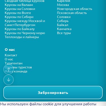
Сводная таблица круизов
Карелия
Круизы на Валаам
Москва
Круизы на Соловки
Новгородская область
Круизы по Волге
Псковская область
Круизы по Сибири
Соловки
Круизы между Москвой и
Сибирь
Санкт-Петербургом
Байкал
Круизы по Байкалу
Камчатка
Круизы по Черному морю
Все туры
Теплоходы и лайнеры
О нас
Контакт
О нас
Турагентам
Отзывы туристов
↑
Наша команда
↓
Все права защищены © ООО “ФОРТУНА” 2026
Представленная на сайте информация носит справочный характер и
Забронировать
не является публичной офертой.
Мы используем файлы cookie для улучшения работы