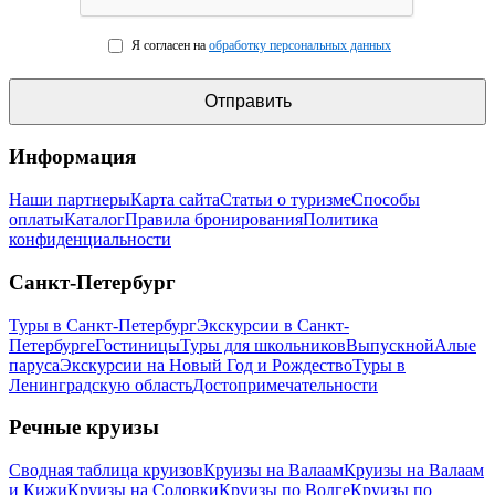
Я согласен на
обработку персональных данных
Информация
Наши партнеры
Карта сайта
Статьи о туризме
Способы
оплаты
Каталог
Правила бронирования
Политика
конфиденциальности
Санкт-Петербург
Туры в Санкт-Петербург
Экскурсии в Санкт-
Петербурге
Гостиницы
Туры для школьников
Выпускной
Алые
паруса
Экскурсии на Новый Год и Рождество
Туры в
Ленинградскую область
Достопримечательности
Речные круизы
Сводная таблица круизов
Круизы на Валаам
Круизы на Валаам
и Кижи
Круизы на Соловки
Круизы по Волге
Круизы по