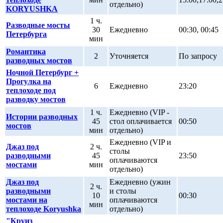
отдельно)
KORYUSHKA
1 ч.
Разводные мосты
30
Ежедневно
00:30, 00:45
Петербурга
мин
Романтика
2
Уточняется
По запросу
разводных мостов
Ночной Петербург +
Прогулка на
6
Ежедневно
23:20
теплоходе под
разводку мостов
1 ч.
Ежедневно (VIP -
Истории разводных
45
стол оплачивается
00:50
мостов
мин
отдельно)
Ежедневно (VIP и
Джаз под
2 ч.
столы
разводными
45
23:50
оплачиваются
мостами
мин
отдельно)
Джаз под
Ежедневно (ужин
2 ч.
разводными
и столы
10
00:30
мостами на
оплачиваются
мин
теплоходе Koryushka
отдельно)
"Круиз