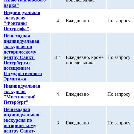
парка"
Индивидуальная
экскурсия
4
Ежедневно
По запросу
"Фонтаны
Петергофа"
Пешеходная
индивидуальная
экскурсия по
историческому
центру Санкт-
3-4
Ежедневно, кроме
По запросу
Петербурга с
понедельника
посещением
Государственного
Эрмитажа
Индивидуальная
экскурсия
4
Ежедневно
По запросу
"Мистический
Петербург"
Пешеходная
индивидуальная
экскурсия по
3
Ежедневно
По запросу
историческому
центру Санкт-