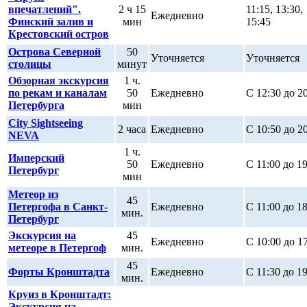
впечатлений".
2 ч 15
11:15, 13:30,
Ежедневно
Финский залив и
мин
15:45
Крестовский остров
Острова Северной
50
Уточняется
Уточняется
столицы
минут
Обзорная экскурсия
1 ч.
по рекам и каналам
50
Ежедневно
С 12:30 до 2
Петербурга
мин
City Sightseeing
2 часа
Ежедневно
С 10:50 до 2
NEVA
1 ч.
Имперский
50
Ежедневно
С 11:00 до 1
Петербург
мин
Метеор из
45
Петергофа в Санкт-
Ежедневно
С 11:00 до 1
мин.
Петербург
Экскурсия на
45
Ежедневно
С 10:00 до 1
метеоре в Петергоф
мин.
45
Форты Кронштадта
Ежедневно
С 11:30 до 1
мин.
Круиз в Кронштадт:
Экскурсия на