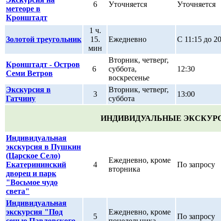
6
Уточняется
Уточняется
метеоре в
Кронштадт
1 ч.
Золотой треугольник
15.
Ежедневно
С 11:15 до 2
мин
Вторник, четверг,
Кронштадт - Остров
6
суббота,
12:30
Семи Ветров
воскресенье
Экскурсия в
Вторник, четверг,
3
13:00
Гатчину
суббота
ИНДИВИДУАЛЬНЫЕ ЭКСКУР
Индивидуальная
экскурсия в Пушкин
(Царское Село)
Ежедневно, кроме
Екатерининский
4
По запросу
вторника
дворец и парк
"Восьмое чудо
света"
Индивидуальная
экскурсия "Под
Ежедневно, кроме
5
По запросу
сенью Павловского
понедельника