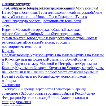
Санкт-Петербург
Здравствуйте!
Туры в Санкт-Петербург
Выбираете себе увлекательную поездку? Могу помочь!
Экскурсии в Санкт-
Петербурге
Гостиницы
Туры для школьников
Выпускной
Алые
паруса
Экскурсии на Новый Год и Рождество
Туры в
Ленинградскую область
Достопримечательности
Туры
Карелия
Москва
Новгородская область
Псковская
область
Соловки
Сибирь
Байкал
Железнодорожные
туры
Камчатка
Новогодние и рождественские туры
Охота и
рыбалка
Крым
Все туры
Регионы, города и
достопримечательности
Круизы
Сводная таблица круизов
Круизы на Валаам
Круизы на Валаам
и Кижи
Круизы на Соловки
Круизы по Волге
Круизы по
Сибири
Круизы между Москвой и Петербургом
Круизы по
Байкалу
Круизы по Беларуси
Круизы по Черному морю
Круизы
на Северный или Южный полюса
Места стоянок
Круизы на
Новый год
Круизы по Каспийскому морю
Теплоходы и
лайнеры
Эксклюзив
Экскурсии и аренда вертолетов
Трансферы и аренда
транспорта
Забронировать гостиницу
Виза в Российскую
Федерацию
Фрахт теплохода
Билеты
Акции, скидки и
спецпредложения