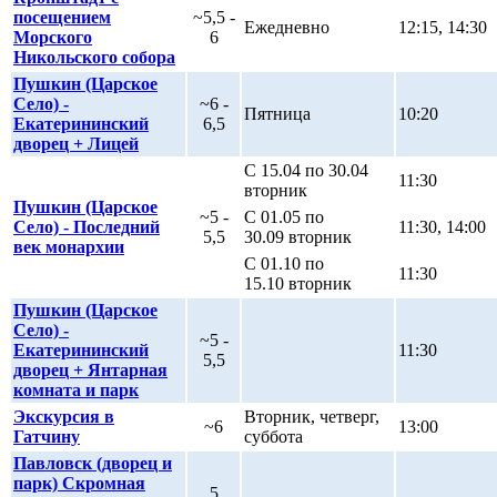
посещением
~5,5 -
Ежедневно
12:15, 14:30
Морского
6
Никольского собора
Пушкин (Царское
Село) -
~6 -
Пятница
10:20
Екатерининский
6,5
дворец + Лицей
С 15.04 по 30.04
11:30
вторник
Пушкин (Царское
~5 -
С 01.05 по
Село) - Последний
11:30, 14:00
5,5
30.09 вторник
век монархии
С 01.10 по
11:30
15.10 вторник
Пушкин (Царское
Село) -
~5 -
Екатерининский
11:30
5,5
дворец + Янтарная
комната и парк
Экскурсия в
Вторник, четверг,
~6
13:00
Гатчину
суббота
Павловск (дворец и
парк) Скромная
5