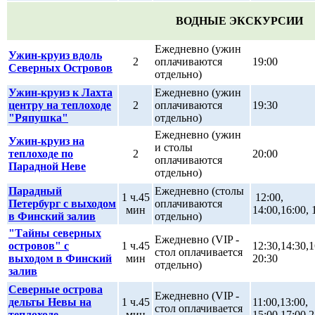
ВОДНЫЕ ЭКСКУРСИИ
Ежедневно (ужин
Ужин-круиз вдоль
2
оплачиваются
19:00
Северных Островов
отдельно)
Ужин-круиз к Лахта
Ежедневно (ужин
центру на теплоходе
2
оплачиваются
19:30
"Ряпушка"
отдельно)
Ежедневно (ужин
Ужин-круиз на
и столы
теплоходе по
2
20:00
оплачиваются
Парадной Неве
отдельно)
Парадный
Ежедневно (столы
1 ч.45
12:00,
Петербург с выходом
оплачиваются
мин
14:00,16:00, 
в Финский залив
отдельно)
"Тайны северных
Ежедневно (VIP -
островов" с
1 ч.45
12:30,14:30,1
стол оплачивается
выходом в Финский
мин
20:30
отдельно)
залив
Северные острова
Ежедневно (VIP -
дельты Невы на
1 ч.45
11:00,13:00,
стол оплачивается
теплоходе
мин
15:00,17:00,2