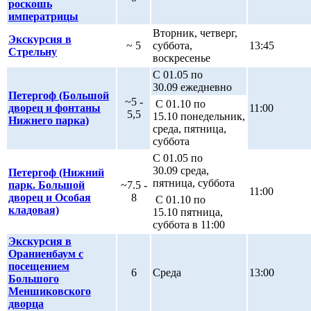
роскошь
императрицы
Вторник, четверг,
Экскурсия в
~ 5
суббота,
13:45
Стрельну
воскресенье
С 01.05 по
30.09 ежедневно
Петергоф (Большой
~5 -
С 01.10 по
дворец и фонтаны
11:00
5,5
15.10 понедельник,
Нижнего парка)
среда, пятница,
суббота
С 01.05 по
30.09 среда,
Петергоф (Нижний
пятница, суббота
парк. Большой
~7.5 -
11:00
дворец и Особая
8
С 01.10 по
кладовая)
15.10 пятница,
суббота в 11:00
Экскурсия в
Ораниенбаум с
посещением
6
Среда
13:00
Большого
Меншиковского
дворца