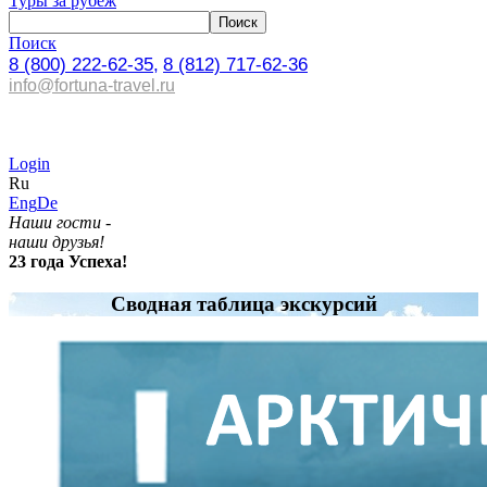
Туры за рубеж
Поиск
8 (800) 222-62-35,
8 (812) 717-62-36
info@fortuna-travel.ru
Login
Ru
Eng
De
Наши гости -
наши друзья!
23 года Успеха!
Сводная таблица экскурсий